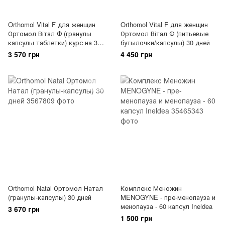
Orthomol Vital F для женщин
Orthomol Vital F для женщин
Ортомол Вітал Ф (гранулы
Ортомол Вітал Ф (питьевые
капсулы таблетки) курс на 30
бутылочки/капсулы) 30 дней
дней
3 570 грн
4 450 грн
Orthomol Natal Ортомол Натал
Комплекс Меножин
(гранулы-капсулы) 30 дней
MENOGYNE - пре-менопауза и
менопауза - 60 капсул Ineldea
3 670 грн
1 500 грн