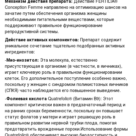
Механизм действия препарата:
Действие FERTILIA®
Conception Femme направлено на оптимизацию шансов на
зачатие путем обеспечения организма женщины
необходимыми питательными веществами, которые
поддерживают правильное функционирование
репродуктивной системы.
Действие активных компонентов:
Препарат содержит
уникальное сочетание тщательно подобранных активных
ингредиентов:
-
Мио-инозитол:
Эта молекула, естественно
присутствующая в организме (в частности, в яичниках),
играет ключевую роль в правильном функционировании
клеток. Его дополнительное поступление особенно важно,
поскольку у женщин с синдромом поликистозных яичников
(СПКЯ) часто наблюдается его повышенное выведение.
-
Фолиевая кислота
Quatrefolic® (Витамин B9): Этот
компонент критически важен в предзачаточный период и
на ранних сроках беременности, поскольку он повышает
статус фолатов у матери и играет решающую роль в
правильном развитии нервной трубки плода, помогая
предотвратить врожденные пороки.Использование формы
Quatrefolic® обеспечивает высокую биодоступность и