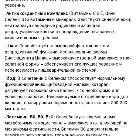
усвоение.
-
Антиоксидантный комплекс
(Витамины С и Е, Цинк,
Селен): Эти витамины и минералы действуют синергически,
нейтрализуя свободные радикалы и защищая
репродуктивные клетки от повреждений, вызванных
окислительным стрессом.
-
Цинк
: Способствует нормальной фертильности и
репродуктивной функции. Использование формы
Бисглицината Цинка – высококачественной аминокислотно-
хелатной формы – обеспечивает его лучшее усвоение и
переносимость пищеварительной системой.
-
Йод
: В сочетании с Селеном способствует нормальному
функционированию щитовидной железы, которая
регулирует гормональный баланс, что необходимо для
успешного зачатия. Рекомендуемое потребление йода для
женщин, планирующих беременность, составляет 200-250
мкг в день.
-
Витамины B6, B9, B12:
Способствуют нормальному
метаболизму гомоцистеина – аминокислоты, влияющей на
механизмы фертильности. Витамин В6 дополнительно
помогает регулировать гормональную активность.