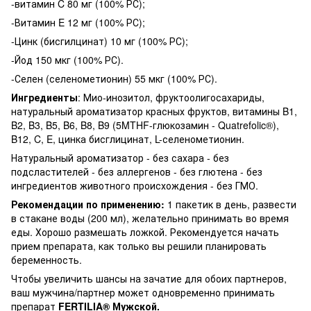
-витамин C 80 мг (100% РС);
-Витамин E 12 мг (100% РС);
-Цинк (бисгилцинат) 10 мг (100% РС);
-Йод 150 мкг (100% РС).
-Селен (селенометионин) 55 мкг (100% РС).
Ингредиенты
: Мио-инозитол, фруктоолигосахариды,
натуральный ароматизатор красных фруктов, витамины B1,
B2, B3, B5, B6, B8, B9 (5MTHF-глюкозамин - Quatrefolic®),
B12, C, E, цинка бисглицинат, L-селенометионин.
Натуральный ароматизатор - без сахара - без
подсластителей - без аллергенов - без глютена - без
ингредиентов животного происхождения - без ГМО.
Рекомендации по применению:
1 пакетик в день, развести
в стакане воды (200 мл), желательно принимать во время
еды. Хорошо размешать ложкой. Рекомендуется начать
прием препарата, как только вы решили планировать
беременность.
Чтобы увеличить шансы на зачатие для обоих партнеров,
ваш мужчина/партнер может одновременно принимать
препарат
FERTILIA® Мужской.