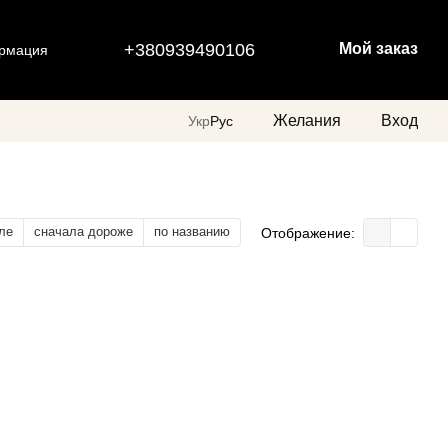
+380939490106
Мой заказ
ормация
Желания
Вход
Укр
Рус
ле
сначала дороже
по названию
Отображение: