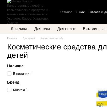
Перейти к основному контенту
Каталог
О нас
Оплата и д
Блог
Политика конфиден
Для лица
Для тела
Для волос
Витаминные 
Главная
Для детей
Косметичні засоби
Косметические средства д
детей
Наличие
1
В наличии
Бренд
1
Mustela