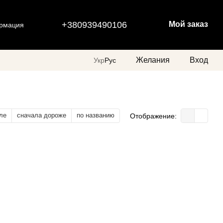
+380939490106
Мой заказ
ормация
Желания
Вход
Укр
Рус
ле
сначала дороже
по названию
Отображение: