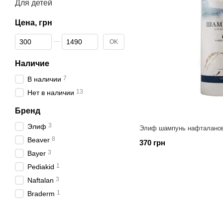
Для детей
Цена, грн
От Цена, грн
До Цена, грн
OK
Наличие
7
В наличии
13
Нет в наличии
Бренд
3
Элиф
Элиф шампунь нафталанов
8
Beaver
370 грн
3
Bayer
1
Pediakid
3
Naftalan
1
Braderm