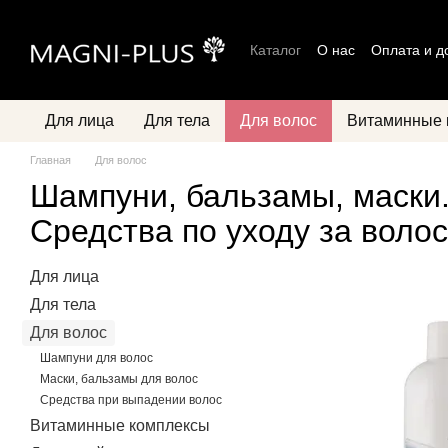
Перейти к основному контенту
Каталог
О нас
Оплата и д
Блог
Политика конфиден
Для лица
Для тела
Для волос
Витаминные 
Главная
Для волос
Шампуни, бальзамы, маски
Средства по уходу за воло
Для лица
Для тела
Для волос
Шампуни для волос
Маски, бальзамы для волос
Средства при выпадении волос
Витаминные комплексы