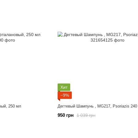
Хит
−9%
ый, 250 мл
Дегтевый Шампунь , MG217, Psoriazis 240
950 грн
1 039 грн