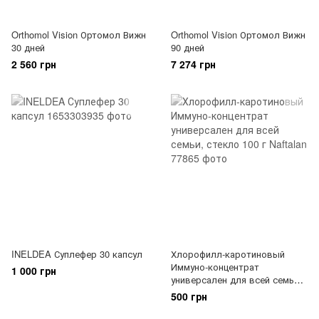
Orthomol Vision Ортомол Вижн
Orthomol Vision Ортомол Вижн
30 дней
90 дней
2 560 грн
7 274 грн
INELDEA Суплефер 30 капсул
Хлорофилл-каротиновый
Иммуно-концентрат
1 000 грн
универсален для всей семьи,
стекло 100 г Naftalan
500 грн