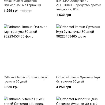
Efalex Efamol Эфалекс
INELDEA Аллербиол /
Эфамол 150 мл Германия
ALLERBIOL - средство против
алл_ергии, 60 к.
1 299 грн
1 580 грн
1 630 грн
Orthomol Immun Ортомол Імун
Orthomol Immun Ортомол Імун
гранули 30 дней
бутылочки 30 дней
3 650 грн
4 250 грн