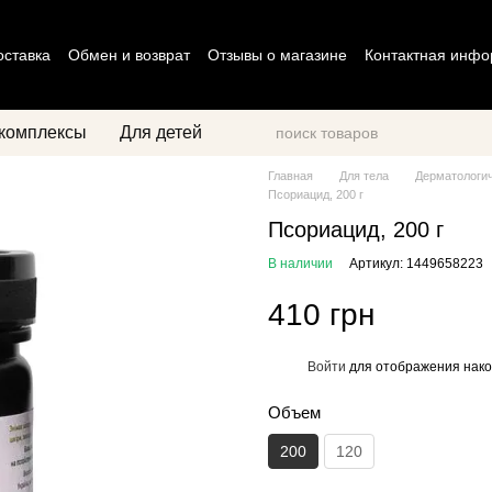
оставка
Обмен и возврат
Отзывы о магазине
Контактная инф
циальности
Договор оферты
комплексы
Для детей
Главная
Для тела
Дерматологи
Псориацид, 200 г
Псориацид, 200 г
В наличии
Артикул: 1449658223
410 грн
Войти
для отображения нако
%
Объем
200
120