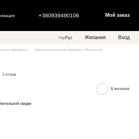
+380939490106
Мой заказ
ормация
Желания
Вход
Укр
Рус
ческие препараты
Дерматологические препараты Магнипсор
1 отзыв
В желания
пительной скидки