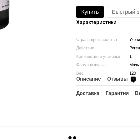
Купить
Быстрый з
Характеристики
Страна производства
Укра
Действие
Реге
Количество в упаковке
1
Форма выпуска
Мазь
Вес
120
Описание
Отзывы
1
Доставка
Гарантия
В