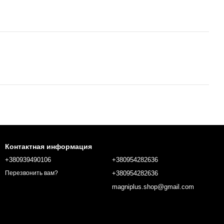
Контактная информация
+380939490106
+380954282636
+380954282636
Перезвонить вам?
magniplus.shop@gmail.com