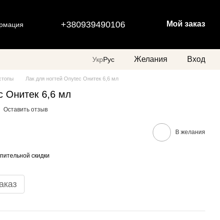
+380939490106
Мой заказ
ормация
Желания
Вход
Укр
Рус
 стопы
Лак для ногтей Onytec Онитек 6,6 мл
c Онитек 6,6 мл
Оставить отзыв
В желания
пительной скидки
аказ