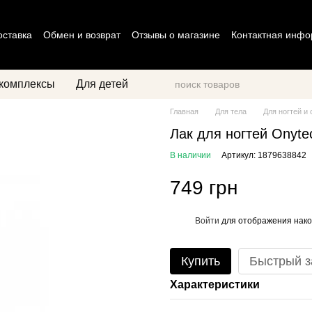
оставка
Обмен и возврат
Отзывы о магазине
Контактная инф
циальности
Договор оферты
комплексы
Для детей
Главная
Для тела
Для ногтей и
Лак для ногтей Onyte
В наличии
Артикул: 1879638842
749 грн
Войти
для отображения нако
%
Купить
Быстрый з
Характеристики