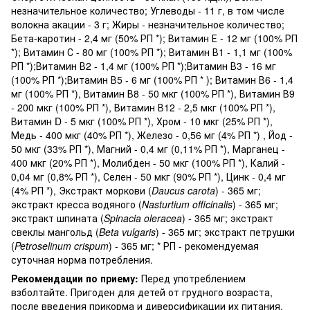
незначительное количество; Углеводы - 11 г, в том числе
волокна акации - 3 г; Жиры - незначительное количество;
Бета-каротин - 2,4 мг (50% РП *); Витамин Е - 12 мг (100% РП
*); Витамин С - 80 мг (100% РП *); Витамин В1 - 1,1 мг (100%
РП *);Витамин В2 - 1,4 мг (100% РП *);Витамин В3 - 16 мг
(100% РП *);Витамин В5 - 6 мг (100% РП * ); Витамин В6 - 1,4
мг (100% РП *), Витамин В8 - 50 мкг (100% РП *), Витамин В9
- 200 мкг (100% РП *), Витамин В12 - 2,5 мкг (100% РП *),
Витамин D - 5 мкг (100% РП *), Хром - 10 мкг (25% РП *),
Медь - 400 мкг (40% РП *), Железо - 0,56 мг (4% РП *) , Йод -
50 мкг (33% РП *), Магний - 0,4 мг (0,11% РП *), Марганец -
400 мкг (20% РП *), Молибден - 50 мкг (100% РП *), Калий -
0,04 мг (0,8% РП *), Селен - 50 мкг (90% РП *), Цинк - 0,4 мг
(4% РП *), Экстракт моркови (
Daucus carota
) - 365 мг;
экстракт кресса водяного (
Nasturtium officinalis
) - 365 мг;
экстракт шпината (
Spinacia oleracea
) - 365 мг; экстракт
свеклы мангольд (
Beta vulgaris
) - 365 мг; экстракт петрушки
(
Petroselinum crispum
) - 365 мг; * РП - рекомендуемая
суточная норма потребления.
Рекомендации по приему:
Перед употреблением
взболтайте. Пригоден для детей от грудного возраста,
после введения прикорма и диверсификации их питания.