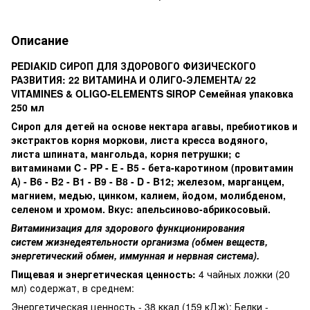
Описание
PEDIAKID СИРОП ДЛЯ ЗДОРОВОГО ФИЗИЧЕСКОГО
РАЗВИТИЯ: 22 ВИТАМИНА И ОЛИГО-ЭЛЕМЕНТА/ 22
VITAMINES & OLIGO-ELEMENTS SIROP Семейная упаковка
250 мл
Сироп для детей на основе нектара агавы, пребиотиков и
экстрактов корня моркови, листа кресса водяного,
листа шпината, мангольда, корня петрушки; с
витаминами C - PP - E - B5 - бета-каротином (провитамин
А) - B6 - B2 - B1 - B9 - B8 - D - B12; железом, марганцем,
магнием, медью, цинком, калием, йодом, молибденом,
селеном и хромом. Вкус: апельсиново-абрикосовый.
Витаминизация для
здорового
функционирования
систем
жизнедеятельности
организма (обмен веществ,
энергетический обмен, иммунная и нервная система).
Пищевая и энергетическая ценность:
4 чайных ложки (20
мл) содержат, в среднем:
Энергетическая ценность - 38 ккал (159 кДж); Белки -