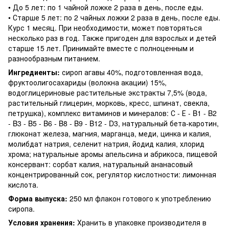
• До 5 лет: по 1 чайной ложке 2 раза в день, после еды.
• Старше 5 лет: по 2 чайных ложки 2 раза в день, после еды.
Курс 1 месяц. При необходимости, может повторяться
несколько раз в год. Также пригоден для взрослых и детей
старше 15 лет. Принимайте вместе с полноценным и
разнообразным питанием.
Ингредиенты:
сироп агавы 40%, подготовленная вода,
фруктоолигосахариды (волокна акации) 15%,
водоглицериновые растительные экстракты 7,5% (вода,
растительный глицерин, морковь, кресс, шпинат, свекла,
петрушка), комплекс витаминов и минералов: С - Е - B1 - B2
- B3 - B5 - B6 - B8 - B9 - B12 - D3, натуральный бета-каротин,
глюконат железа, магния, марганца, меди, цинка и калия,
молибдат натрия, селенит натрия, йодид калия, хлорид
хрома; натуральные аромы апельсина и абрикоса, пищевой
консервант: сорбат калия, натуральный ананасовый
концентрированный сок, регулятор кислотности: лимонная
кислота.
Форма выпуска:
250 мл флакон готового к употреблению
сиропа.
Условия хранения:
Хранить в упаковке производителя в