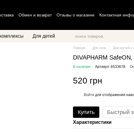
оставка
Обмен и возврат
Отзывы о магазине
Контактная инф
циальности
Договор оферты
комплексы
Для детей
Главная
Для тела
Для ногтей и
DIVAPHARM SafeON,
В наличии
Артикул: 6533678
Ос
520 грн
Войти
для отображения нако
%
Купить
Быстрый з
Характеристики