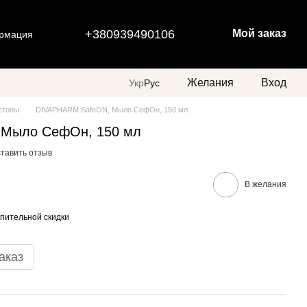
+380939490106
Мой заказ
ормация
Желания
Вход
Укр
Рус
 стопы
DIVAPHARM SafeON, Мыло СефОн, 150 мл
 Мыло СефОн, 150 мл
тавить отзыв
В желания
пительной скидки
аказ