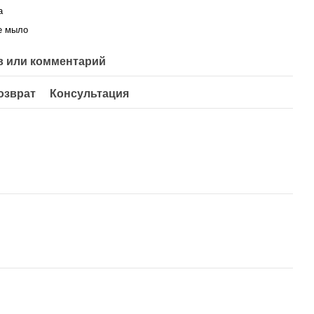
а
е мыло
 или комментарий
озврат
Консультация