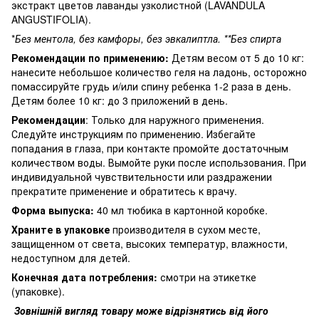
экстракт цветов лаванды узколистной (LAVANDULA
ANGUSTIFOLIA).
*
Без ментола, без камфоры, без эвкалиптла. **Без спирта
Рекомендации по применению:
Детям весом от 5 до 10 кг:
нанесите небольшое количество геля на ладонь, осторожно
помассируйте грудь и/или спину ребенка 1-2 раза в день.
Детям более 10 кг: до 3 приложений в день.
Рекомендации
: Только для наружного применения.
Следуйте инструкциям по применению. Избегайте
попадания в глаза, при контакте промойте достаточным
количеством воды. Вымойте руки после использования. При
индивидуальной чувствительности или раздражении
прекратите применение и обратитесь к врачу.
Форма выпуска:
40 мл тюбика в картонной коробке.
Храните в упаковке
производителя в сухом месте,
защищенном от света, высоких температур, влажности,
недоступном для детей.
Конечная дата потребления:
смотри на этикетке
(упаковке).
Зовнішній вигляд товару може відрізнятись від його