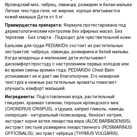
Ирландский мох, чабрец, лаванда, розмарин и белая мальва
Легкая текстура геля, не жирная, хорошо впитывается
кожей малыша Дети от 5 кг
Преимущества препарата:
Формула протестирована под
дерматологическим контролем без эфирных масел. Без
терпелив - Без спирта - Подходит для чувствительной кожи
Бальзам для груди PEDIAKID® состоит из растительных
экстрактов: чабреца, лаванды, розмарина и белой мальвы.
Когда младенцы и маленькие дети испытывают
дискомфорт/простуду с наступлением первых холодов или
во время смены времен года, PEDIAKID® Chest Balm
успокаивает их и дает им благополучие. Его нежирная
текстура и нежные растительные ароматы помогают
улучшить комфорт малышей.
Ингредиенты
: Подготовленная вода, растительный
глицерин, крахмал тапиоки, порошок ирландского мха
(CHONDRUS CRISPUS), отдушка, каприл гликоль, камедь
склероция - натуральный полисахарид, бензоат натрия,
экстракт корня алтея лекарства вера (ALOE BARBADENSIS),
экстракт листьев розмарина лекарственного (ROSMARINUS
OFFICINALIS), экстракт чабреца (THYMUS VULGARIS),