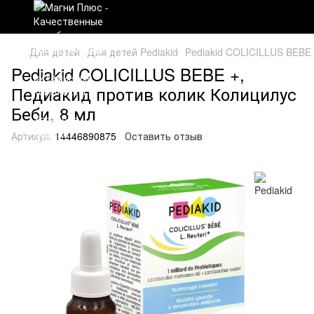
Для детей
Для детей Pediakid
Pediakid COLICILLUS BEBE 
Pediakid COLICILLUS BEBE +,
Педиакид против колик Колицилус
Беби, 8 мл
Артикул:
14446890875
Оставить отзыв