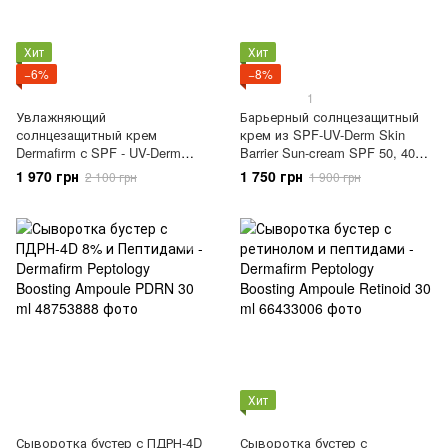
Хит
Хит
−6%
−8%
1
Увлажняющий
Барьерный солнцезащитный
солнцезащитный крем
крем из SPF-UV-Derm Skin
Dermafirm с SPF - UV-Derm
Barrier Sun-cream SPF 50, 40
Hydro Layer Sun-cream SPF
мл Dermafirm
1 970 грн
1 750 грн
2 100 грн
1 900 грн
50+ 50 g
Хит
Сыворотка бустер с ПДРН-4D
Сыворотка бустер с