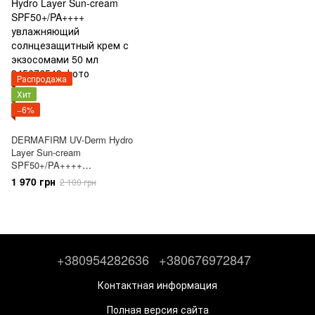
Распродажа
Хит
−6%
DERMAFIRM UV-Derm Hydro
Layer Sun-cream
SPF50+/PA++++
увлажняющий
1 970 грн
2 100 грн
солнцезащитный крем с
экзосомами 50 мл
+380954282636
+380676972847
Контактная информация
Полная версия сайта