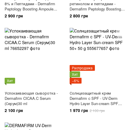
8% и Пептидами - Dermafirm
ретинолом и пептидами -
Peptology Boosting Ampoule
Dermafirm Peptology Boosting
PDRN 30 ml
Ampoule Retinoid 30 ml
2 900 грн
2 800 грн
Распродажа
Хит
Хит
−6%
Успокаивающая сыворотка -
Солнцезащитный крем
Dermafirm CICAA.C Serum
Dermafirm с SPF - UV-Derm
(Серум)30 ml
Hydro Layer Sun-cream SPF
50+ 50 g
2 100 грн
1 970 грн
2 100 грн