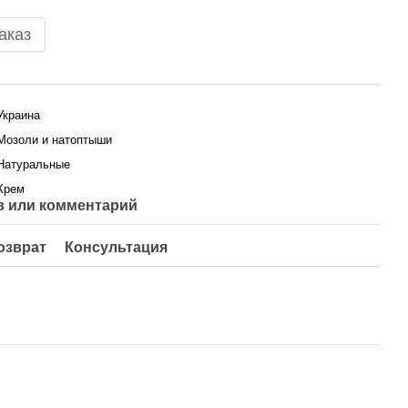
аказ
Украина
Мозоли и натоптыши
Натуральные
Крем
 или комментарий
озврат
Консультация