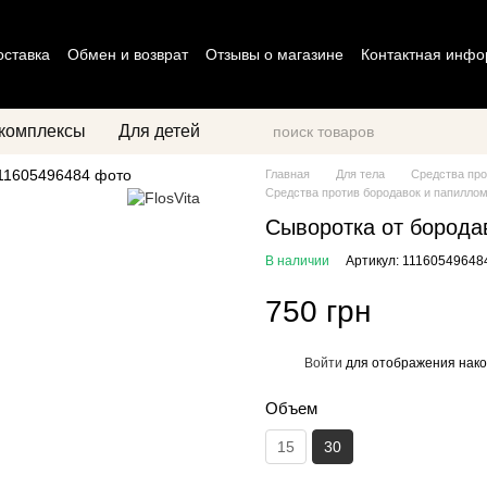
оставка
Обмен и возврат
Отзывы о магазине
Контактная инф
циальности
Договор оферты
комплексы
Для детей
Главная
Для тела
Средства про
Средства против бородавок и папиллом 
Cыворотка от борода
В наличии
Артикул: 11160549648
750 грн
Войти
для отображения нако
%
Объем
15
30