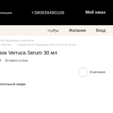
+380939490106
Мой заказ
ормация
Желания
Вход
Укр
Рус
тив бородавок и папиллом
FlosVita
Cыворотка от бородавок Verruca Serum 30 мл
вок Verruca Serum 30 мл
4
Оставить отзыв
В желания
пительной скидки