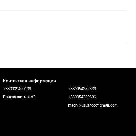
Контактная информация
+380939490106
+380954282636
+380954282636
Перезвонить вам?
magniplus.shop@gmail.com