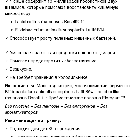
✓ 1 саше содержит 10 миллиардов пробиотиков двух
штаммов, которые помогают восстановить кишечную
микрофлору:
o Lactobacillus rhamnosus Rosell®-11
o Bifidobacterium animalis subsplactis Lafti®B94
✓ Способствует росту полезных кишечных бактерий.
✓ Уменьшает частоту и продолжительность диареи.
✓ Помогает предотвратить обезвоживание.
✓ Безвкусно.
✓ Не требует хранения в холодильнике.
Ингредиенты
: Мальтодекстрин, молочнокислые ферменты:
Bifidobacterium animalis subsplactis Lafti B94, Lactobacillus
rhamnosus Rosell-11; Пребиотические волокна Fibregum™.
Без глютена – Без лактозы – Без аллергенов – Без
ароматизаторов
Рекомендации по приему:
✓ Подходит для детей от рождения.
o 1 пакетик в день развести в бутылочке для кормления