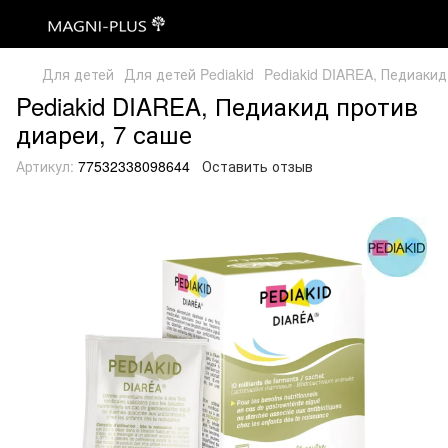
Для детей
Для детей Pediakid
Pediakid DIAREA, Педиакид
Pediakid DIAREA, Педиакид против
диареи, 7 саше
Артикул:
77532338098644
Оставить отзыв