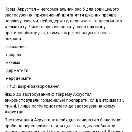
Крем Акрустал – негормональний засіб для зовнішнього
застосування, призначений для зняття шкірних проявів
псоріазу, екземи, нейродерміту, атопічного та алергічного
дерматиту. Чинить протизапальну, кератолітичну,
протисвербіжну дію, стимулює регенерацію шкірного
покрова.
Показання:
-псоріаз
-екзема
-дерматити
-неродерміти
- і т.д. шкірні захворювання.
Якщо до застосування фітокрему Акрустал
використовували гормональні препарати, слід витримати 3
тижні, і лише потім приступати до застосування крему
Акрустал.
Застосування Акрусталу необхідно починати з біологічної
проби на переносимість, для цього на одну проблемну
ділянку розміром до 4х4 см нанести фітокрем на 4-6 годин.