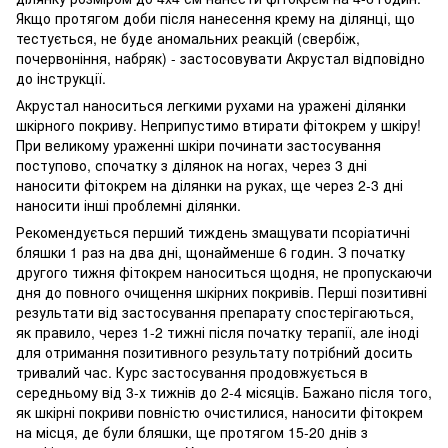
Якщо протягом доби після нанесення крему на ділянці, що
тестується, не буде аномальних реакцій (свербіж,
почервоніння, набряк) - застосовувати Акрустал відповідно
до інструкції.
Акрустал наноситься легкими рухами на уражені ділянки
шкірного покриву. Неприпустимо втирати фітокрем у шкіру!
При великому ураженні шкіри починати застосування
поступово, спочатку з ділянок на ногах, через 3 дні
наносити фітокрем на ділянки на руках, ще через 2-3 дні
наносити інші проблемні ділянки.
Рекомендується перший тиждень змащувати псоріатичні
бляшки 1 раз на два дні, щонайменше 6 годин. З початку
другого тижня фітокрем наноситься щодня, не пропускаючи
дня до повного очищення шкірних покривів. Перші позитивні
результати від застосування препарату спостерігаються,
як правило, через 1-2 тижні після початку терапії, але іноді
для отримання позитивного результату потрібний досить
тривалий час. Курс застосування продовжується в
середньому від 3-х тижнів до 2-4 місяців. Бажано після того,
як шкірні покриви повністю очистилися, наносити фітокрем
на місця, де були бляшки, ще протягом 15-20 днів з