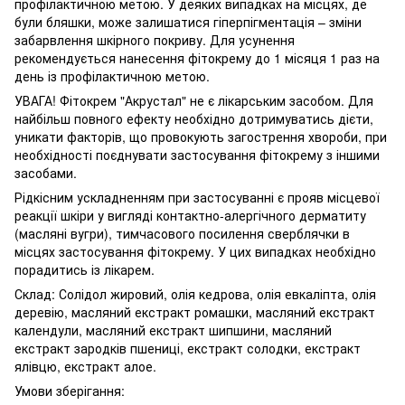
профілактичною метою. У деяких випадках на місцях, де
були бляшки, може залишатися гіперпігментація – зміни
забарвлення шкірного покриву. Для усунення
рекомендується нанесення фітокрему до 1 місяця 1 раз на
день із профілактичною метою.
УВАГА! Фітокрем "Акрустал" не є лікарським засобом. Для
найбільш повного ефекту необхідно дотримуватись дієти,
уникати факторів, що провокують загострення хвороби, при
необхідності поєднувати застосування фітокрему з іншими
засобами.
Рідкісним ускладненням при застосуванні є прояв місцевої
реакції шкіри у вигляді контактно-алергічного дерматиту
(масляні вугри), тимчасового посилення сверблячки в
місцях застосування фітокрему. У цих випадках необхідно
порадитись із лікарем.
Склад: Солідол жировий, олія кедрова, олія евкаліпта, олія
деревію, масляний екстракт ромашки, масляний екстракт
календули, масляний екстракт шипшини, масляний
екстракт зародків пшениці, екстракт солодки, екстракт
ялівцю, екстракт алое.
Умови зберігання: