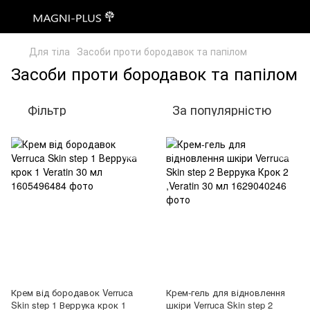
Для тіла
Засоби проти бородавок та папілом
Засоби проти бородавок та папілом
Фільтр
За популярністю
Крем від бородавок Verruca
Крем-гель для відновлення
Skin step 1 Веррука крок 1
шкіри Verruca Skin step 2