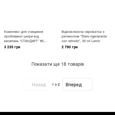
Комплекс для очищення
Відновлююча сироватка з
проблемної шкіри від
ретинолом "Siero rigenerante
висипань “СТАНДАРТ” #5
con retinolo", 30 ml Lamic
Натуральний Monnali Монналі
3 235 грн
2 790 грн
Показати ще 18 товарів
Назад
Вперед
1
з 2