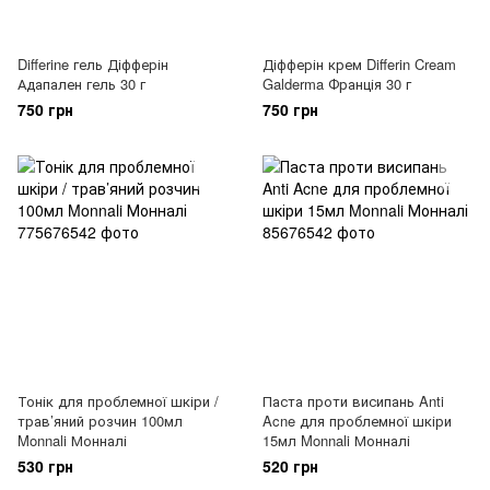
Differine гель Діфферін
Діфферін крем Differin Cream
Адапален гель 30 г
Galderma Франція 30 г
750 грн
750 грн
Тонік для проблемної шкіри /
Паста проти висипань Anti
трав’яний розчин 100мл
Acne для проблемної шкіри
Monnali Монналі
15мл Monnali Монналі
530 грн
520 грн