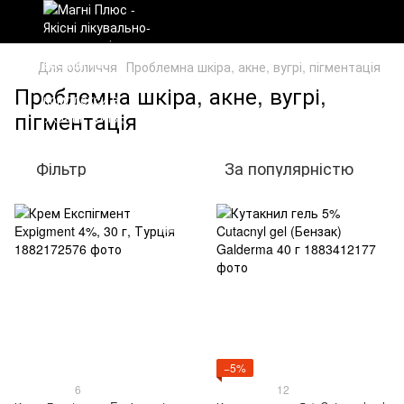
Для обличчя
Проблемна шкіра, акне, вугрі, пігментація
Проблемна шкіра, акне, вугрі,
пігментація
Фільтр
За популярністю
−5%
6
12