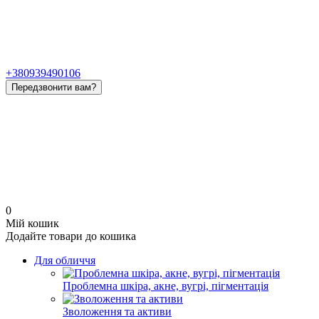
+380939490106
Передзвонити вам?
0
Мій кошик
Додайте товари до кошика
Для обличчя
Проблемна шкіра, акне, вугрі, пігментація
Зволоження та активи