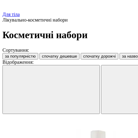
Для тіла
Лікувально-косметичні набори
Косметичні набори
Сортування:
за популярністю
спочатку дешевше
спочатку дорожчі
за назв
Відображення: