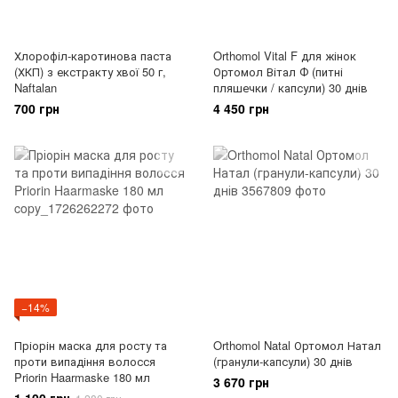
Хлорофіл-каротинова паста
Orthomol Vital F для жінок
(ХКП) з екстракту хвої 50 г,
Ортомол Вітал Ф (питні
Naftalan
пляшечки / капсули) 30 днів
700 грн
4 450 грн
−14%
Пріорін маска для росту та
Orthomol Natal Ортомол Натал
проти випадіння волосся
(гранули-капсули) 30 днів
Priorin Haarmaske 180 мл
3 670 грн