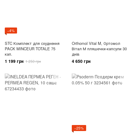
−4%
STC Комплект для схуднення
Orthomol Vital M, Ортомол
PACK MINCEUR TOTALE 75
Вітал М пляшечки-капсули 30
кап.
днів
1 199 грн
4 650 грн
1 250 грн
−25%