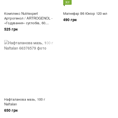
Хіт
Комплекс Nutriexpert
Магнефар В6 Юніор 120 мл
Артрогенол / ARTROGENOL -
490 грн
«Годування» суглобів, 60
капсул
525 грн
Нафталанова мазь, 100 г
Naftalan
650 грн