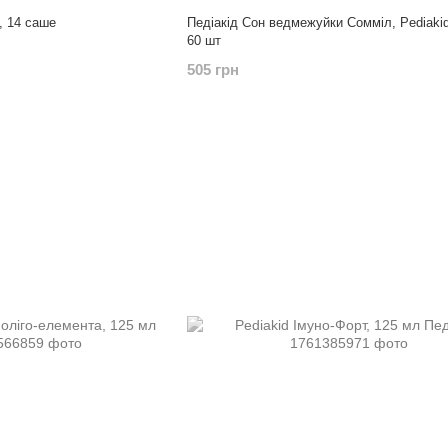
, 14 саше
Педіакід Сон ведмежуйки Сомміл, Pediaki
60 шт
505 грн