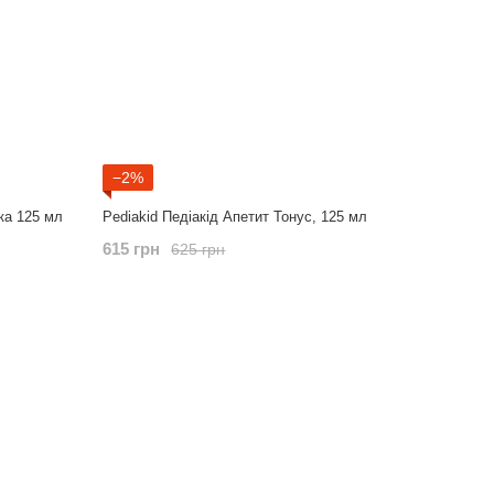
−2%
ка 125 мл
Pediakid Педіакід Апетит Тонус, 125 мл
615 грн
625 грн