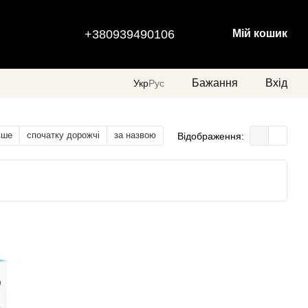
+380939490106
Мій кошик
Бажання
Вхід
Укр
Рус
вше
спочатку дорожчі
за назвою
Відображення: