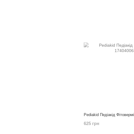
Pediakid Педіакід Фітоверм
625 грн