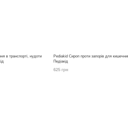
ння в транспорті, нудоти
Pediakid Сироп проти запорів для кишечни
кід
Педіакід
625 грн