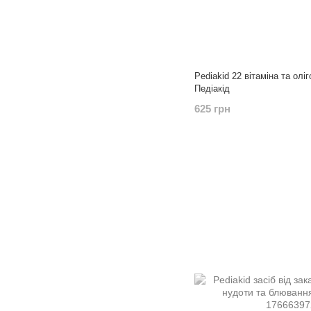
Pediakid 22 вітаміна та олі
Педіакід
625 грн