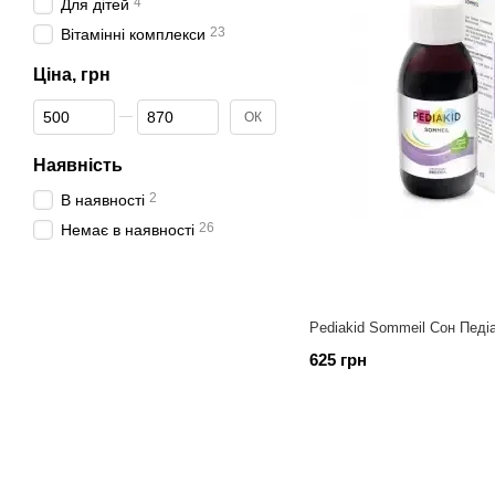
4
Для дітей
23
Вітамінні комплекси
Ціна, грн
Від Ціна, грн
До Ціна, грн
ОК
Наявність
2
В наявності
26
Немає в наявності
Pediakid Sommeil Сон Педі
625 грн