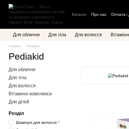
Перейти до основного контенту
Каталог
Про нас
Оплата і
Контактна інформація
Бл
Для обличчя
Для тіла
Для волосся
Вітамінн
Головна
Pediakid
Pediakid
Для обличчя
Для тіла
Для волосся
Вітамінні комплекси
Для дітей
Розділ
1
Шампуні для волосся