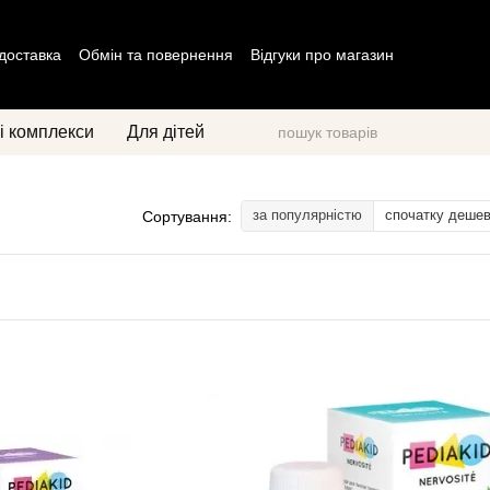
 доставка
Обмін та повернення
Відгуки про магазин
ог
Політика конфіденційності
Договір оферти
і комплекси
Для дітей
за популярністю
спочатку деше
Сортування: