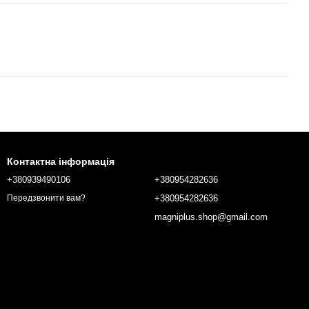
Контактна інформація
+380939490106
+380954282636
+380954282636
Передзвонити вам?
magniplus.shop@gmail.com