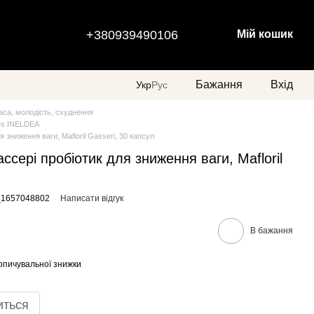
+380939490106
Мій кошик
Бажання
Вхід
Укр
Рус
аса, молодість, схуднення
res INELDEA
 зниження ваги, Mafloril Gasseri, 30 капсул
сері пробіотик для зниження ваги, Mafloril
_1657048802
Написати відгук
В бажання
опичувальної знижки
иться