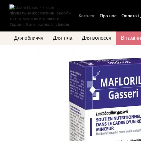
Перейти до основного контенту
Каталог
Про нас
Оплата і
Контактна інформація
Бл
Для обличчя
Для тіла
Для волосся
Вітамінн