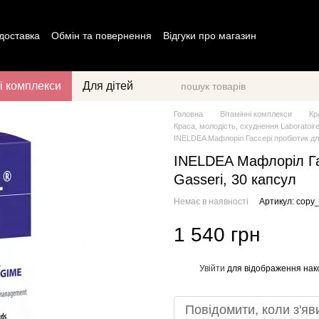
 доставка
Обмін та повернення
Відгуки про магазин
ог
Політика конфіденційності
Договір оферти
і комплекси
Для дітей
Головна
Вітамінні комплекси
Кр
Краса, молодість, схуднення Laboratoi
INELDEA Мафлоріл Гассері пробіотик для
INELDEA Мафлоріл Гас
Gasseri, 30 капсул
Немає в наявності
Артикул: copy
1 540 грн
Увійти
для відображення нак
%
Повідомити, коли з'яв