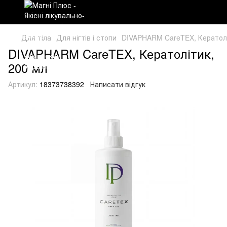
Для тіла
Для нігтів і стопи
DIVAPHARM CareTEX, Кератолі
DIVAPHARM CareTEX, Кератолітик,
200 мл
Артикул:
18373738392
Написати відгук