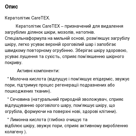
Опис
Кератолітик CareTEX.
Кератолітик CareTEX – призначений для видалення
загрубілих ділянок шкіри, мозолів, натопнів.
Спеціальнаформула на мильній основі, розм'якшує загрубілу
шкіру, легко усуває верхній ороговілий шар і запобігає
швидкому повторному огрубінню. Зберігає шкіру здоровою,
усуває лущення та сухість, сприяє пом’якшенню шкірного
покриву.
Активні компоненти:
* Молочна кислота (відлущує і пом'якшує епідерміс, звужує
пори, підтримує процес регенерації подразнених або
пошкоджених тканин).
* Сечовина (натуральний природній зволожувач, сприяє
відлущуванню ороговілого шару, пом'якшує шкіру, що
огрубіла, формуючи на поверхні нові, здорові клітини).
* Лимонна кислота (глибоко очищує та
відбілює шкіру, звужує пори, сприяє активному виробленню
колагену ).