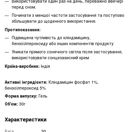
Використовувати один раз на день, переважно ввечері
перед сном.
Починати з меншої частоти застосування та поступово
збільшувати до щоденного використання.
Протипоказання:
Підвищена чутливість до кліндаміцину,
бензоїлпероксиду або інших компонентів продукту
Уникати прямого сонячного світла після застосування,
використовувати сонцезахисний крем
Країна-виробник:
Індія
Активні інгредієнти:
Кліндаміцин фосфат 1%,
бензоїлпероксид 5%
Форма випуску:
Гель
Об'єм:
30г
Характеристики
Вага
30