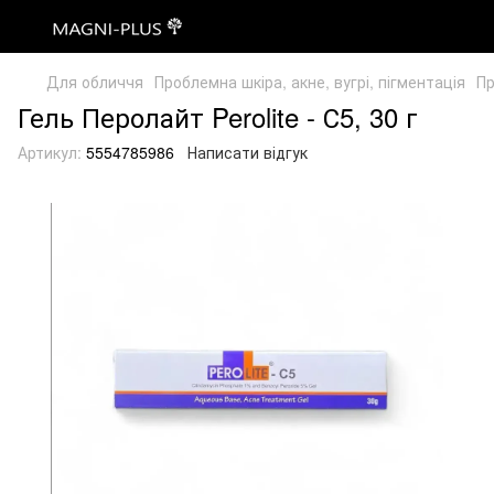
Для обличчя
Проблемна шкіра, акне, вугрі, пігментація
Пр
Гель Перолайт Perolite - С5, 30 г
Артикул:
5554785986
Написати відгук