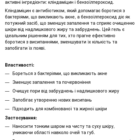
активні інгредієнти: кліндаміцин і бензоїлпероксид.
Кліндаміцин є антибіотиком, який допомагає боротися з
бактеріями, що викликають акне, а бензоїлпероксид діє як
потужний засіб, що зменшує запалення та сприяє очищенню
шкіри від надлишкового жиру та забруднень. Цей гель є
ідеальним рішенням для тих, хто прагне ефективно
боротися з висипаннями, зменшувати їх кількість та
запобігати їх появі.
Властивості:
Бореться з бактеріями, що викликають акне
Зменшує запалення та почервоніння
Очищує пори від забруднень і надлишкового жиру
Запобігає утворенню нових висипань
Підходить для комбінованої та жирної шкіри
Застосування:
Наносити тонким шаром на чисту та суху шкіру,
уникаючи області навколо очей та губ.