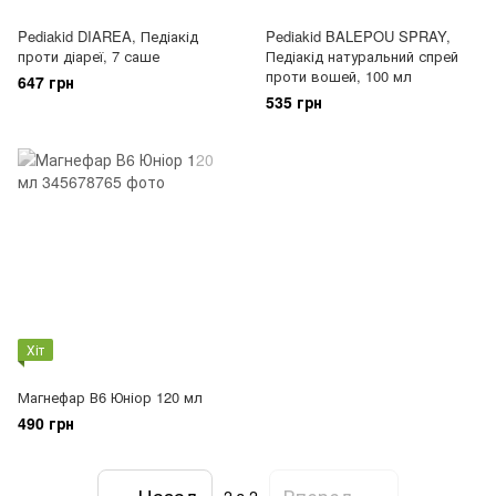
Pediakid DIAREA, Педіакід
Pediakid BALEPOU SPRAY,
проти діареї, 7 саше
Педіакід натуральний спрей
проти вошей, 100 мл
647 грн
535 грн
Хіт
Магнефар В6 Юніор 120 мл
490 грн
Назад
Вперед