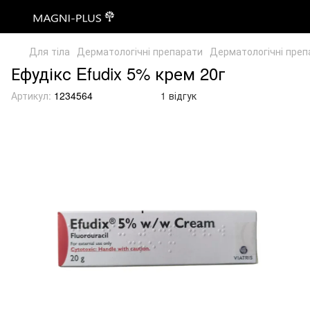
Для тіла
Дерматологічні препарати
Дерматологічні преп
Ефудікс Efudix 5% крем 20г
Артикул:
1234564
1 відгук