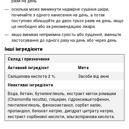
рази на день
оскільки може виникнути надмірне сушіння шкіри,
починайте з одного нанесення на день, а потім
поступово збільшуйте до двох-трьох разів на день, якщо
це необхідно або за рекомендацією лікаря.
якщо виникає неприємна сухість або лущення, зменште
застосування до одного разу на день або через день
Інші інгредієнти
Склад і призначення
Активний інгредієнт
Мета
Саліцилова кислота 2 %
Засоби від акне
Неактивні інгредієнти
Вода, бетаїн, бутиленгліколь, екстракт квіток ромашки
(Chamomilla recutita), гліцерин, гідроксиацетофенон,
пентиленгліколь, феноксиетанол, сорбат калію,
пропандіол, бензоат натрію, дигідрат цитрату натрію,
екстракт сорбінової кислоти, альгаспіранова кислота.