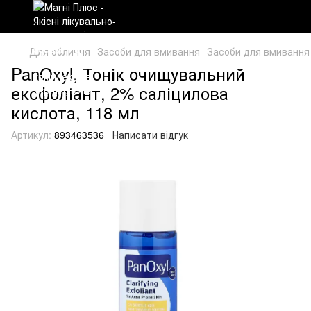
Для обличчя
Засоби для вмивання
Засоби для вмивання
PanOxyl, Тонік очищувальний
ексфоліант, 2% саліцилова
кислота, 118 мл
Артикул:
893463536
Написати відгук