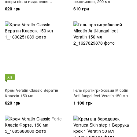
шкіри після видалення
сечовиною, 200 мл
бородавки, 10 мл
620 грн
610 грн
Хіт
Крем Veratin Classic Вератін
Гель протигрибковий Micotin
Классік 150 мл
Anti-fungal feet Veratin 150 мл
620 грн
1 100 грн