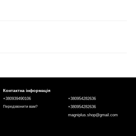
Контактна інформація
+380939490106
+380954282636
+380954282636
Передзвонити вам?
magniplus.shop@gmail.com