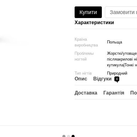
Купити
Замовити
Характеристики
Країна
Польща
виробництва
Проблемы
Жорсткі/утовщені 
ногтей
післяакрилові н
кутикула|Тонкі ні
Тип нігтів
Природний
Опис
Відгуки
4
Доставка
Гарантія
По