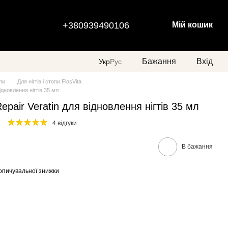
+380939490106
Мій кошик
Бажання
Вхід
Укр
Рус
опи
Для нігтів і стопи FlosVita
відновлення нігтів 35 мл
Repair Veratin для відновлення нігтів 35 мл
4 відгуки
В бажання
опичувальної знижки