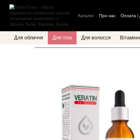
Перейти до основного контенту
Каталог
Про нас
Оплата і
Контактна інформація
Бл
Для обличчя
Для тіла
Для волосся
Вітамінн