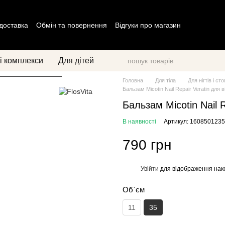
 доставка
Обмін та повернення
Відгуки про магазин
ог
Політика конфіденційності
Договір оферти
і комплекси
Для дітей
Головна
Для тіла
Для нігтів і ст
Бальзам Micotin Nail Repair Veratin для 
Бальзам Micotin Nail 
В наявності
Артикул: 1608501235
790 грн
Увійти
для відображення нак
%
Об`єм
11
35