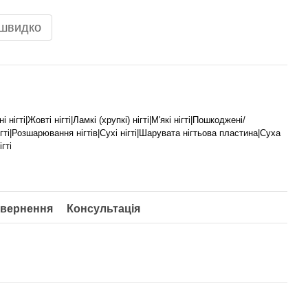
 швидко
нігті|Жовті нігті|Ламкі (хрупкі) нігті|М'які нігті|Пошкоджені/
ігті|Розшарювання нігтів|Сухі нігті|Шарувата нігтьова пластина|Суха
гті
вернення
Консультація